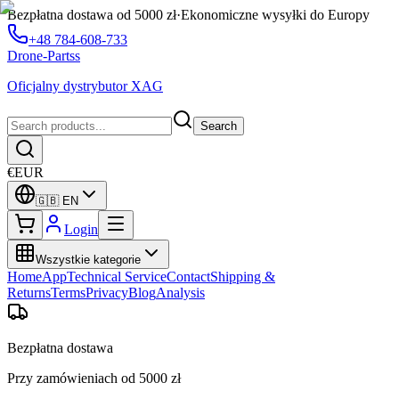
Bezpłatna dostawa od 5000 zł
·
Ekonomiczne wysyłki do Europy
+48 784-608-733
Drone-Partss
Oficjalny dystrybutor XAG
Search
€
EUR
🇬🇧
EN
Login
Wszystkie kategorie
Home
App
Technical Service
Contact
Shipping &
Returns
Terms
Privacy
Blog
Analysis
Bezpłatna dostawa
Przy zamówieniach od 5000 zł