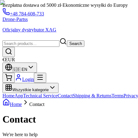
Bezpłatna dostawa od 5000 zł
·
Ekonomiczne wysyłki do Europy
+48 784-608-733
Drone-Partss
Oficjalny dystrybutor XAG
Search
€
EUR
🇬🇧
EN
Login
Wszystkie kategorie
Home
App
Technical Service
Contact
Shipping & Returns
Terms
Privac
Home
Contact
Contact
We're here to help