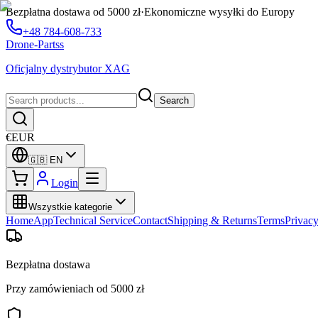
Bezpłatna dostawa od 5000 zł
·
Ekonomiczne wysyłki do Europy
+48 784-608-733
Drone-Partss
Oficjalny dystrybutor XAG
Search
€
EUR
🇬🇧
EN
Login
Wszystkie kategorie
Home
App
Technical Service
Contact
Shipping & Returns
Terms
Privac
Bezpłatna dostawa
Przy zamówieniach od 5000 zł