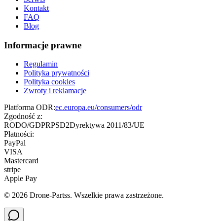
Kontakt
FAQ
Blog
Informacje prawne
Regulamin
Polityka prywatności
Polityka cookies
Zwroty i reklamacje
Platforma ODR:
ec.europa.eu/consumers/odr
Zgodność z:
RODO/GDPR
PSD2
Dyrektywa 2011/83/UE
Płatności:
PayPal
VISA
Mastercard
stripe
Apple Pay
©
2026
Drone-Partss. Wszelkie prawa zastrzeżone.