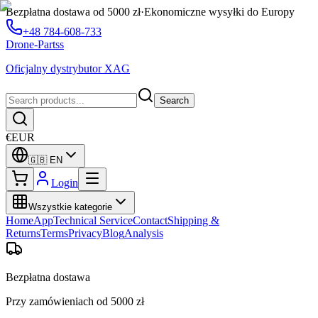
Bezpłatna dostawa od 5000 zł
·
Ekonomiczne wysyłki do Europy
+48 784-608-733
Drone-Partss
Oficjalny dystrybutor XAG
Search
€
EUR
🇬🇧
EN
Login
Wszystkie kategorie
Home
App
Technical Service
Contact
Shipping &
Returns
Terms
Privacy
Blog
Analysis
Bezpłatna dostawa
Przy zamówieniach od 5000 zł