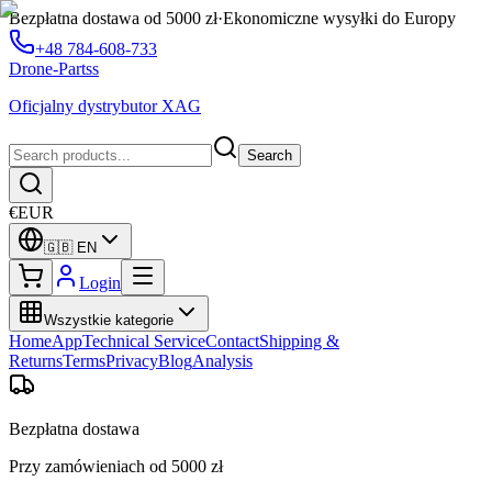
Bezpłatna dostawa od 5000 zł
·
Ekonomiczne wysyłki do Europy
+48 784-608-733
Drone-Partss
Oficjalny dystrybutor XAG
Search
€
EUR
🇬🇧
EN
Login
Wszystkie kategorie
Home
App
Technical Service
Contact
Shipping &
Returns
Terms
Privacy
Blog
Analysis
Bezpłatna dostawa
Przy zamówieniach od 5000 zł