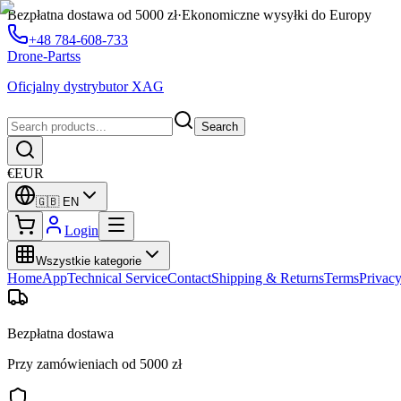
Bezpłatna dostawa od 5000 zł
·
Ekonomiczne wysyłki do Europy
+48 784-608-733
Drone-Partss
Oficjalny dystrybutor XAG
Search
€
EUR
🇬🇧
EN
Login
Wszystkie kategorie
Home
App
Technical Service
Contact
Shipping & Returns
Terms
Privac
Bezpłatna dostawa
Przy zamówieniach od 5000 zł