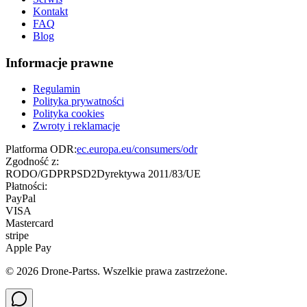
Kontakt
FAQ
Blog
Informacje prawne
Regulamin
Polityka prywatności
Polityka cookies
Zwroty i reklamacje
Platforma ODR:
ec.europa.eu/consumers/odr
Zgodność z:
RODO/GDPR
PSD2
Dyrektywa 2011/83/UE
Płatności:
PayPal
VISA
Mastercard
stripe
Apple Pay
©
2026
Drone-Partss. Wszelkie prawa zastrzeżone.