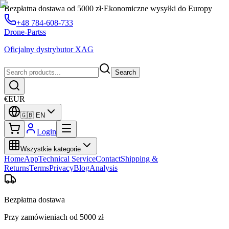
Bezpłatna dostawa od 5000 zł
·
Ekonomiczne wysyłki do Europy
+48 784-608-733
Drone-Partss
Oficjalny dystrybutor XAG
Search
€
EUR
🇬🇧
EN
Login
Wszystkie kategorie
Home
App
Technical Service
Contact
Shipping &
Returns
Terms
Privacy
Blog
Analysis
Bezpłatna dostawa
Przy zamówieniach od 5000 zł