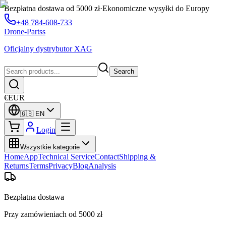
Bezpłatna dostawa od 5000 zł
·
Ekonomiczne wysyłki do Europy
+48 784-608-733
Drone-Partss
Oficjalny dystrybutor XAG
Search
€
EUR
🇬🇧
EN
Login
Wszystkie kategorie
Home
App
Technical Service
Contact
Shipping &
Returns
Terms
Privacy
Blog
Analysis
Bezpłatna dostawa
Przy zamówieniach od 5000 zł