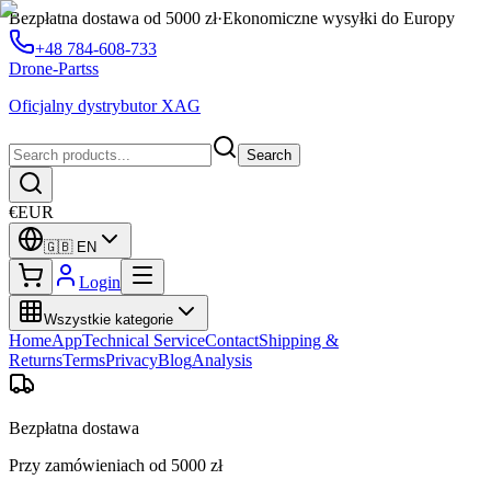
Bezpłatna dostawa od 5000 zł
·
Ekonomiczne wysyłki do Europy
+48 784-608-733
Drone-Partss
Oficjalny dystrybutor XAG
Search
€
EUR
🇬🇧
EN
Login
Wszystkie kategorie
Home
App
Technical Service
Contact
Shipping &
Returns
Terms
Privacy
Blog
Analysis
Bezpłatna dostawa
Przy zamówieniach od 5000 zł