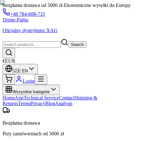
Bezpłatna dostawa od 5000 zł
·
Ekonomiczne wysyłki do Europy
+48 784-608-733
Drone-Partss
Oficjalny dystrybutor XAG
Search
€
EUR
🇬🇧
EN
Login
Wszystkie kategorie
Home
App
Technical Service
Contact
Shipping &
Returns
Terms
Privacy
Blog
Analysis
Bezpłatna dostawa
Przy zamówieniach od 5000 zł