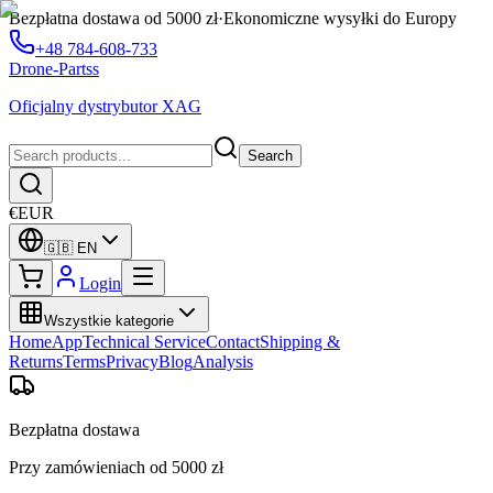
Bezpłatna dostawa od 5000 zł
·
Ekonomiczne wysyłki do Europy
+48 784-608-733
Drone-Partss
Oficjalny dystrybutor XAG
Search
€
EUR
🇬🇧
EN
Login
Wszystkie kategorie
Home
App
Technical Service
Contact
Shipping &
Returns
Terms
Privacy
Blog
Analysis
Bezpłatna dostawa
Przy zamówieniach od 5000 zł