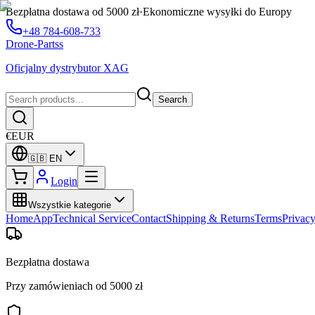
Bezpłatna dostawa od 5000 zł
·
Ekonomiczne wysyłki do Europy
+48 784-608-733
Drone-Partss
Oficjalny dystrybutor XAG
Search
€
EUR
🇬🇧
EN
Login
Wszystkie kategorie
Home
App
Technical Service
Contact
Shipping & Returns
Terms
Privac
Bezpłatna dostawa
Przy zamówieniach od 5000 zł