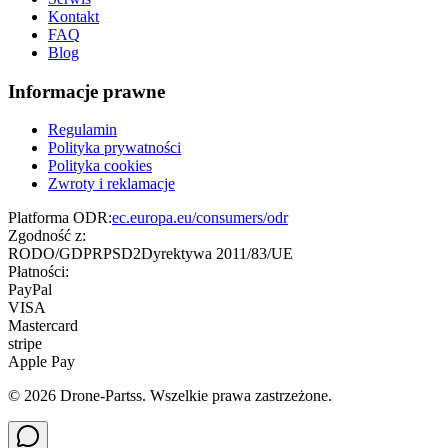
Kontakt
FAQ
Blog
Informacje prawne
Regulamin
Polityka prywatności
Polityka cookies
Zwroty i reklamacje
Platforma ODR:
ec.europa.eu/consumers/odr
Zgodność z:
RODO/GDPR
PSD2
Dyrektywa 2011/83/UE
Płatności:
PayPal
VISA
Mastercard
stripe
Apple Pay
©
2026
Drone-Partss. Wszelkie prawa zastrzeżone.