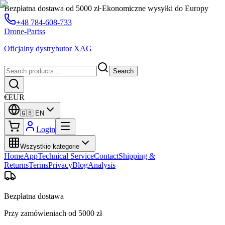
Bezpłatna dostawa od 5000 zł
·
Ekonomiczne wysyłki do Europy
+48 784-608-733
Drone-Partss
Oficjalny dystrybutor XAG
Search
€
EUR
🇬🇧
EN
Login
Wszystkie kategorie
Home
App
Technical Service
Contact
Shipping &
Returns
Terms
Privacy
Blog
Analysis
Bezpłatna dostawa
Przy zamówieniach od 5000 zł