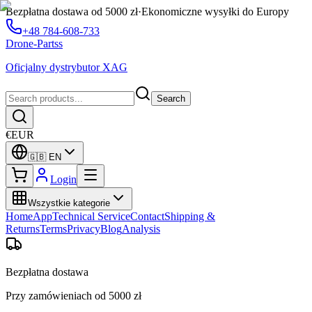
Bezpłatna dostawa od 5000 zł
·
Ekonomiczne wysyłki do Europy
+48 784-608-733
Drone-Partss
Oficjalny dystrybutor XAG
Search
€
EUR
🇬🇧
EN
Login
Wszystkie kategorie
Home
App
Technical Service
Contact
Shipping &
Returns
Terms
Privacy
Blog
Analysis
Bezpłatna dostawa
Przy zamówieniach od 5000 zł