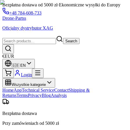
Bezpłatna dostawa od 5000 zł
·
Ekonomiczne wysyłki do Europy
+48 784-608-733
Drone-Partss
Oficjalny dystrybutor XAG
Search
€
EUR
🇬🇧
EN
Login
Wszystkie kategorie
Home
App
Technical Service
Contact
Shipping &
Returns
Terms
Privacy
Blog
Analysis
Bezpłatna dostawa
Przy zamówieniach od 5000 zł