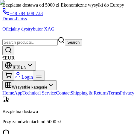
Bezpłatna dostawa od 5000 zł
·
Ekonomiczne wysyłki do Europy
+48 784-608-733
Drone-Partss
Oficjalny dystrybutor XAG
Search
€
EUR
🇬🇧
EN
Login
Wszystkie kategorie
Home
App
Technical Service
Contact
Shipping & Returns
Terms
Privac
Bezpłatna dostawa
Przy zamówieniach od 5000 zł