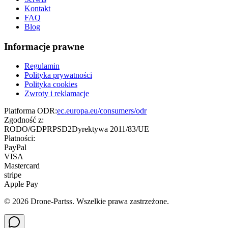
Kontakt
FAQ
Blog
Informacje prawne
Regulamin
Polityka prywatności
Polityka cookies
Zwroty i reklamacje
Platforma ODR:
ec.europa.eu/consumers/odr
Zgodność z:
RODO/GDPR
PSD2
Dyrektywa 2011/83/UE
Płatności:
PayPal
VISA
Mastercard
stripe
Apple Pay
©
2026
Drone-Partss. Wszelkie prawa zastrzeżone.