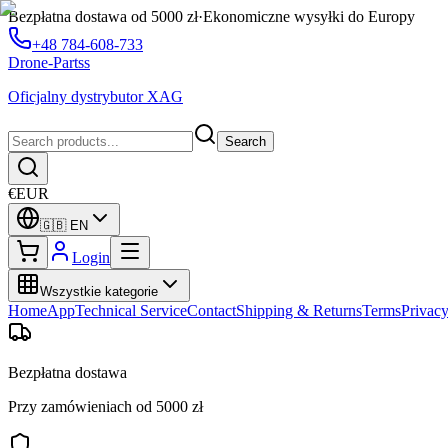
Bezpłatna dostawa od 5000 zł
·
Ekonomiczne wysyłki do Europy
+48 784-608-733
Drone-Partss
Oficjalny dystrybutor XAG
Search
€
EUR
🇬🇧
EN
Login
Wszystkie kategorie
Home
App
Technical Service
Contact
Shipping & Returns
Terms
Privac
Bezpłatna dostawa
Przy zamówieniach od 5000 zł