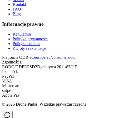
Kontakt
FAQ
Blog
Informacje prawne
Regulamin
Polityka prywatności
Polityka cookies
Zwroty i reklamacje
Platforma ODR:
ec.europa.eu/consumers/odr
Zgodność z:
RODO/GDPR
PSD2
Dyrektywa 2011/83/UE
Płatności:
PayPal
VISA
Mastercard
stripe
Apple Pay
©
2026
Drone-Partss. Wszelkie prawa zastrzeżone.