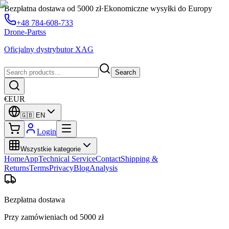
Bezpłatna dostawa od 5000 zł
·
Ekonomiczne wysyłki do Europy
+48 784-608-733
Drone-Partss
Oficjalny dystrybutor XAG
Search
€
EUR
🇬🇧
EN
Login
Wszystkie kategorie
Home
App
Technical Service
Contact
Shipping &
Returns
Terms
Privacy
Blog
Analysis
Bezpłatna dostawa
Przy zamówieniach od 5000 zł