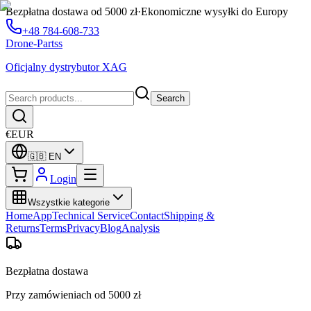
Bezpłatna dostawa od 5000 zł
·
Ekonomiczne wysyłki do Europy
+48 784-608-733
Drone-Partss
Oficjalny dystrybutor XAG
Search
€
EUR
🇬🇧
EN
Login
Wszystkie kategorie
Home
App
Technical Service
Contact
Shipping &
Returns
Terms
Privacy
Blog
Analysis
Bezpłatna dostawa
Przy zamówieniach od 5000 zł