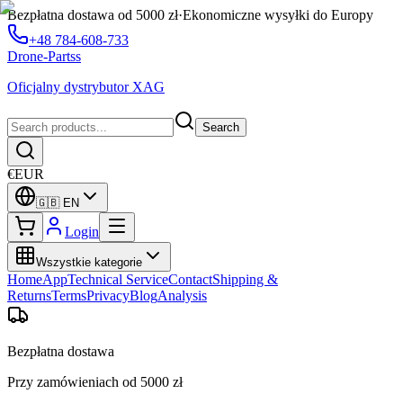
Bezpłatna dostawa od 5000 zł
·
Ekonomiczne wysyłki do Europy
+48 784-608-733
Drone-Partss
Oficjalny dystrybutor XAG
Search
€
EUR
🇬🇧
EN
Login
Wszystkie kategorie
Home
App
Technical Service
Contact
Shipping &
Returns
Terms
Privacy
Blog
Analysis
Bezpłatna dostawa
Przy zamówieniach od 5000 zł