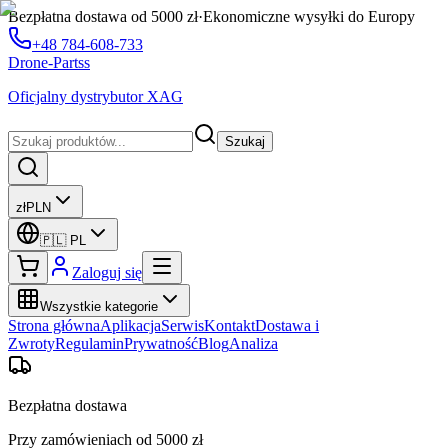
Bezpłatna dostawa od 5000 zł
·
Ekonomiczne wysyłki do Europy
+48 784-608-733
Drone-Partss
Oficjalny dystrybutor XAG
Szukaj
zł
PLN
🇵🇱
PL
Zaloguj się
Wszystkie kategorie
Strona główna
Aplikacja
Serwis
Kontakt
Dostawa i
Zwroty
Regulamin
Prywatność
Blog
Analiza
Bezpłatna dostawa
Przy zamówieniach od 5000 zł