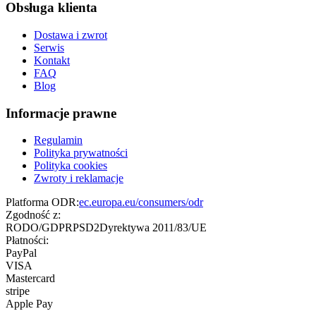
Obsługa klienta
Dostawa i zwrot
Serwis
Kontakt
FAQ
Blog
Informacje prawne
Regulamin
Polityka prywatności
Polityka cookies
Zwroty i reklamacje
Platforma ODR:
ec.europa.eu/consumers/odr
Zgodność z:
RODO/GDPR
PSD2
Dyrektywa 2011/83/UE
Płatności:
PayPal
VISA
Mastercard
stripe
Apple Pay