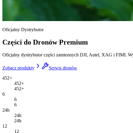
Oficjalny Dystrybutor
Części do Dronów
Premium
Oficjalny dystrybutor części zamiennych DJI, Autel, XAG i FIMI. Wy
Zobacz produkty
Serwis dronów
452+
452+
452+
6
6
6
24h
24h
24h
12
12