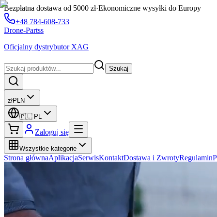
Bezpłatna dostawa od 5000 zł
·
Ekonomiczne wysyłki do Europy
+48 784-608-733
Drone-Partss
Oficjalny dystrybutor XAG
Szukaj
zł
PLN
🇵🇱
PL
Zaloguj się
Wszystkie kategorie
Strona główna
Aplikacja
Serwis
Kontakt
Dostawa i Zwroty
Regulamin
P