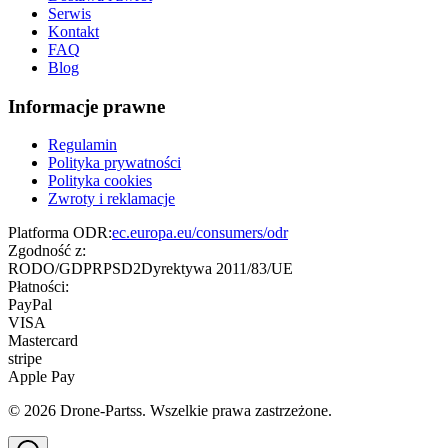
Serwis
Kontakt
FAQ
Blog
Informacje prawne
Regulamin
Polityka prywatności
Polityka cookies
Zwroty i reklamacje
Platforma ODR:
ec.europa.eu/consumers/odr
Zgodność z:
RODO/GDPR
PSD2
Dyrektywa 2011/83/UE
Płatności:
PayPal
VISA
Mastercard
stripe
Apple Pay
©
2026
Drone-Partss. Wszelkie prawa zastrzeżone.