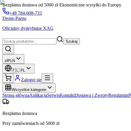
Bezpłatna dostawa od 5000 zł
·
Ekonomiczne wysyłki do Europy
+48 784-608-733
Drone-Partss
Oficjalny dystrybutor XAG
Szukaj
zł
PLN
🇵🇱
PL
Zaloguj się
Wszystkie kategorie
Strona główna
Aplikacja
Serwis
Kontakt
Dostawa i Zwroty
Regulamin
P
Bezpłatna dostawa
Przy zamówieniach od 5000 zł