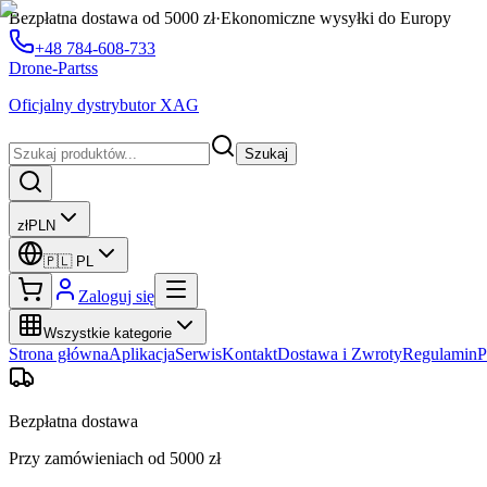
Bezpłatna dostawa od 5000 zł
·
Ekonomiczne wysyłki do Europy
+48 784-608-733
Drone-Partss
Oficjalny dystrybutor XAG
Szukaj
zł
PLN
🇵🇱
PL
Zaloguj się
Wszystkie kategorie
Strona główna
Aplikacja
Serwis
Kontakt
Dostawa i Zwroty
Regulamin
P
Bezpłatna dostawa
Przy zamówieniach od 5000 zł