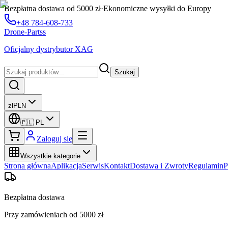
Bezpłatna dostawa od 5000 zł
·
Ekonomiczne wysyłki do Europy
+48 784-608-733
Drone-Partss
Oficjalny dystrybutor XAG
Szukaj
zł
PLN
🇵🇱
PL
Zaloguj się
Wszystkie kategorie
Strona główna
Aplikacja
Serwis
Kontakt
Dostawa i Zwroty
Regulamin
P
Bezpłatna dostawa
Przy zamówieniach od 5000 zł