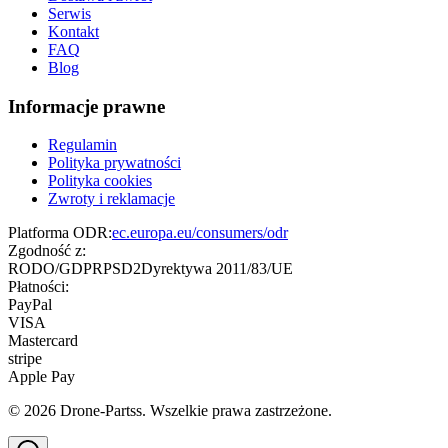
Serwis
Kontakt
FAQ
Blog
Informacje prawne
Regulamin
Polityka prywatności
Polityka cookies
Zwroty i reklamacje
Platforma ODR:
ec.europa.eu/consumers/odr
Zgodność z:
RODO/GDPR
PSD2
Dyrektywa 2011/83/UE
Płatności:
PayPal
VISA
Mastercard
stripe
Apple Pay
©
2026
Drone-Partss. Wszelkie prawa zastrzeżone.