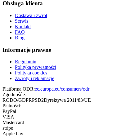
Obsługa klienta
Dostawa i zwrot
Serwis
Kontakt
FAQ
Blog
Informacje prawne
Regulamin
Polityka prywatności
Polityka cookies
Zwroty i reklamacje
Platforma ODR:
ec.europa.eu/consumers/odr
Zgodność z:
RODO/GDPR
PSD2
Dyrektywa 2011/83/UE
Płatności:
PayPal
VISA
Mastercard
stripe
Apple Pay