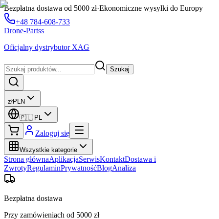
Bezpłatna dostawa od 5000 zł
·
Ekonomiczne wysyłki do Europy
+48 784-608-733
Drone-Partss
Oficjalny dystrybutor XAG
Szukaj
zł
PLN
🇵🇱
PL
Zaloguj się
Wszystkie kategorie
Strona główna
Aplikacja
Serwis
Kontakt
Dostawa i
Zwroty
Regulamin
Prywatność
Blog
Analiza
Bezpłatna dostawa
Przy zamówieniach od 5000 zł