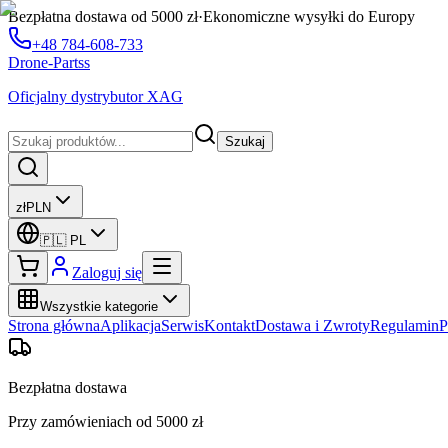
Bezpłatna dostawa od 5000 zł
·
Ekonomiczne wysyłki do Europy
+48 784-608-733
Drone-Partss
Oficjalny dystrybutor XAG
Szukaj
zł
PLN
🇵🇱
PL
Zaloguj się
Wszystkie kategorie
Strona główna
Aplikacja
Serwis
Kontakt
Dostawa i Zwroty
Regulamin
P
Bezpłatna dostawa
Przy zamówieniach od 5000 zł