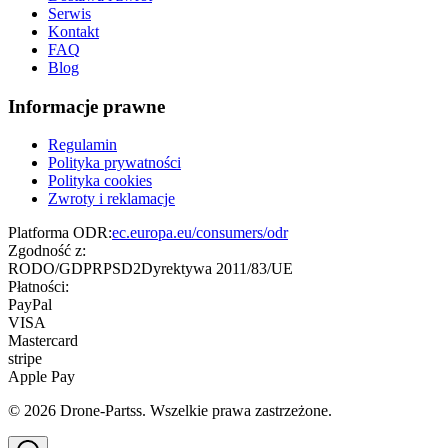
Serwis
Kontakt
FAQ
Blog
Informacje prawne
Regulamin
Polityka prywatności
Polityka cookies
Zwroty i reklamacje
Platforma ODR:
ec.europa.eu/consumers/odr
Zgodność z:
RODO/GDPR
PSD2
Dyrektywa 2011/83/UE
Płatności:
PayPal
VISA
Mastercard
stripe
Apple Pay
©
2026
Drone-Partss. Wszelkie prawa zastrzeżone.