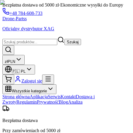
Bezpłatna dostawa od 5000 zł
·
Ekonomiczne wysyłki do Europy
+48 784-608-733
Drone-Partss
Oficjalny dystrybutor XAG
Szukaj
zł
PLN
🇵🇱
PL
Zaloguj się
Wszystkie kategorie
Strona główna
Aplikacja
Serwis
Kontakt
Dostawa i
Zwroty
Regulamin
Prywatność
Blog
Analiza
Bezpłatna dostawa
Przy zamówieniach od 5000 zł