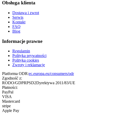
Obsługa klienta
Dostawa i zwrot
Serwis
Kontakt
FAQ
Blog
Informacje prawne
Regulamin
Polityka prywatności
Polityka cookies
Zwroty i reklamacje
Platforma ODR:
ec.europa.eu/consumers/odr
Zgodność z:
RODO/GDPR
PSD2
Dyrektywa 2011/83/UE
Płatności:
PayPal
VISA
Mastercard
stripe
Apple Pay