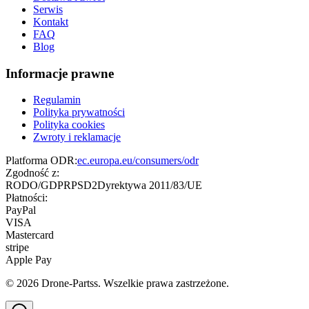
Serwis
Kontakt
FAQ
Blog
Informacje prawne
Regulamin
Polityka prywatności
Polityka cookies
Zwroty i reklamacje
Platforma ODR:
ec.europa.eu/consumers/odr
Zgodność z:
RODO/GDPR
PSD2
Dyrektywa 2011/83/UE
Płatności:
PayPal
VISA
Mastercard
stripe
Apple Pay
©
2026
Drone-Partss. Wszelkie prawa zastrzeżone.