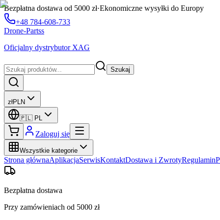
Bezpłatna dostawa od 5000 zł
·
Ekonomiczne wysyłki do Europy
+48 784-608-733
Drone-Partss
Oficjalny dystrybutor XAG
Szukaj
zł
PLN
🇵🇱
PL
Zaloguj się
Wszystkie kategorie
Strona główna
Aplikacja
Serwis
Kontakt
Dostawa i Zwroty
Regulamin
P
Bezpłatna dostawa
Przy zamówieniach od 5000 zł