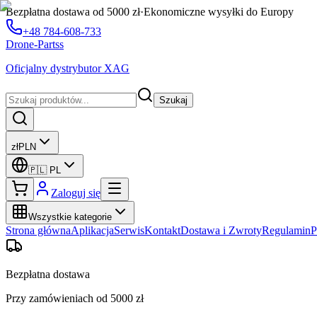
Bezpłatna dostawa od 5000 zł
·
Ekonomiczne wysyłki do Europy
+48 784-608-733
Drone-Partss
Oficjalny dystrybutor XAG
Szukaj
zł
PLN
🇵🇱
PL
Zaloguj się
Wszystkie kategorie
Strona główna
Aplikacja
Serwis
Kontakt
Dostawa i Zwroty
Regulamin
P
Bezpłatna dostawa
Przy zamówieniach od 5000 zł