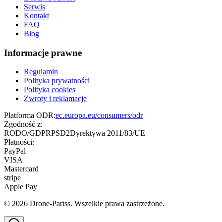
Serwis
Kontakt
FAQ
Blog
Informacje prawne
Regulamin
Polityka prywatności
Polityka cookies
Zwroty i reklamacje
Platforma ODR:
ec.europa.eu/consumers/odr
Zgodność z:
RODO/GDPR
PSD2
Dyrektywa 2011/83/UE
Płatności:
PayPal
VISA
Mastercard
stripe
Apple Pay
©
2026
Drone-Partss. Wszelkie prawa zastrzeżone.