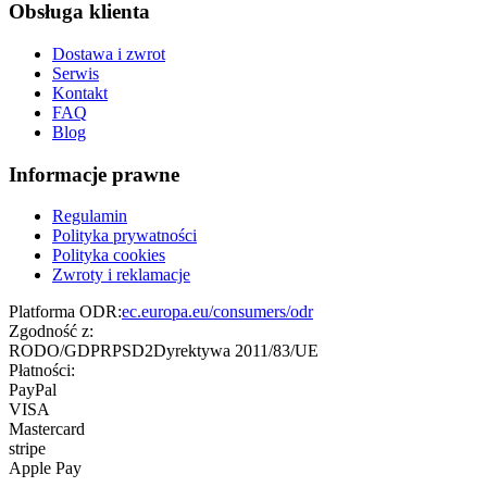
Obsługa klienta
Dostawa i zwrot
Serwis
Kontakt
FAQ
Blog
Informacje prawne
Regulamin
Polityka prywatności
Polityka cookies
Zwroty i reklamacje
Platforma ODR:
ec.europa.eu/consumers/odr
Zgodność z:
RODO/GDPR
PSD2
Dyrektywa 2011/83/UE
Płatności:
PayPal
VISA
Mastercard
stripe
Apple Pay