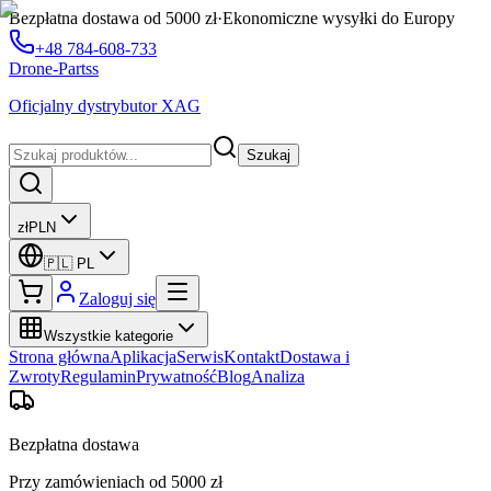
Bezpłatna dostawa od 5000 zł
·
Ekonomiczne wysyłki do Europy
+48 784-608-733
Drone-Partss
Oficjalny dystrybutor XAG
Szukaj
zł
PLN
🇵🇱
PL
Zaloguj się
Wszystkie kategorie
Strona główna
Aplikacja
Serwis
Kontakt
Dostawa i
Zwroty
Regulamin
Prywatność
Blog
Analiza
Bezpłatna dostawa
Przy zamówieniach od 5000 zł