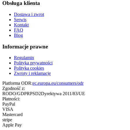
Obsługa klienta
Dostawa i zwrot
Serwis
Kontakt
FAQ
Blog
Informacje prawne
Regulamin
Polityka prywatności
Polityka cookies
Zwroty i reklamacje
Platforma ODR:
ec.europa.eu/consumers/odr
Zgodność z:
RODO/GDPR
PSD2
Dyrektywa 2011/83/UE
Płatności:
PayPal
VISA
Mastercard
stripe
Apple Pay