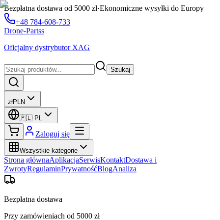
Bezpłatna dostawa od 5000 zł
·
Ekonomiczne wysyłki do Europy
+48 784-608-733
Drone-Partss
Oficjalny dystrybutor XAG
Szukaj
zł
PLN
🇵🇱
PL
Zaloguj się
Wszystkie kategorie
Strona główna
Aplikacja
Serwis
Kontakt
Dostawa i
Zwroty
Regulamin
Prywatność
Blog
Analiza
Bezpłatna dostawa
Przy zamówieniach od 5000 zł