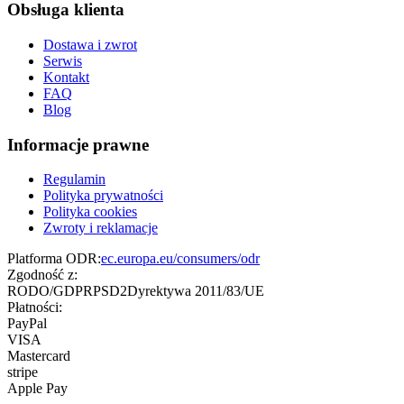
Obsługa klienta
Dostawa i zwrot
Serwis
Kontakt
FAQ
Blog
Informacje prawne
Regulamin
Polityka prywatności
Polityka cookies
Zwroty i reklamacje
Platforma ODR:
ec.europa.eu/consumers/odr
Zgodność z:
RODO/GDPR
PSD2
Dyrektywa 2011/83/UE
Płatności:
PayPal
VISA
Mastercard
stripe
Apple Pay