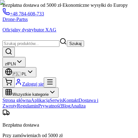
Bezpłatna dostawa od 5000 zł
·
Ekonomiczne wysyłki do Europy
+48 784-608-733
Drone-Partss
Oficjalny dystrybutor XAG
Szukaj
zł
PLN
🇵🇱
PL
Zaloguj się
Wszystkie kategorie
Strona główna
Aplikacja
Serwis
Kontakt
Dostawa i
Zwroty
Regulamin
Prywatność
Blog
Analiza
Bezpłatna dostawa
Przy zamówieniach od 5000 zł