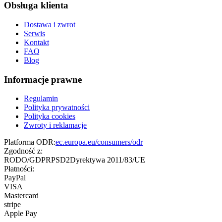
Obsługa klienta
Dostawa i zwrot
Serwis
Kontakt
FAQ
Blog
Informacje prawne
Regulamin
Polityka prywatności
Polityka cookies
Zwroty i reklamacje
Platforma ODR:
ec.europa.eu/consumers/odr
Zgodność z:
RODO/GDPR
PSD2
Dyrektywa 2011/83/UE
Płatności:
PayPal
VISA
Mastercard
stripe
Apple Pay