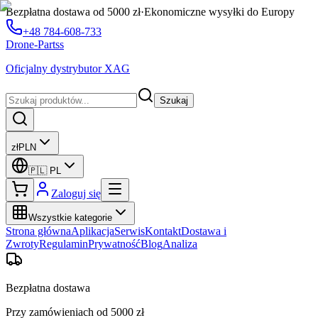
Bezpłatna dostawa od 5000 zł
·
Ekonomiczne wysyłki do Europy
+48 784-608-733
Drone-Partss
Oficjalny dystrybutor XAG
Szukaj
zł
PLN
🇵🇱
PL
Zaloguj się
Wszystkie kategorie
Strona główna
Aplikacja
Serwis
Kontakt
Dostawa i
Zwroty
Regulamin
Prywatność
Blog
Analiza
Bezpłatna dostawa
Przy zamówieniach od 5000 zł