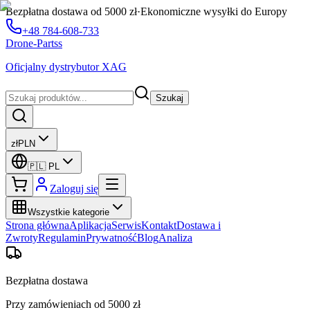
Bezpłatna dostawa od 5000 zł
·
Ekonomiczne wysyłki do Europy
+48 784-608-733
Drone-Partss
Oficjalny dystrybutor XAG
Szukaj
zł
PLN
🇵🇱
PL
Zaloguj się
Wszystkie kategorie
Strona główna
Aplikacja
Serwis
Kontakt
Dostawa i
Zwroty
Regulamin
Prywatność
Blog
Analiza
Bezpłatna dostawa
Przy zamówieniach od 5000 zł