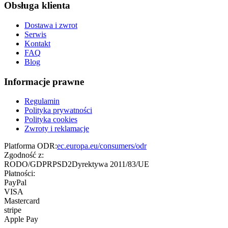
Obsługa klienta
Dostawa i zwrot
Serwis
Kontakt
FAQ
Blog
Informacje prawne
Regulamin
Polityka prywatności
Polityka cookies
Zwroty i reklamacje
Platforma ODR:
ec.europa.eu/consumers/odr
Zgodność z:
RODO/GDPR
PSD2
Dyrektywa 2011/83/UE
Płatności:
PayPal
VISA
Mastercard
stripe
Apple Pay