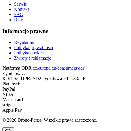
Serwis
Kontakt
FAQ
Blog
Informacje prawne
Regulamin
Polityka prywatności
Polityka cookies
Zwroty i reklamacje
Platforma ODR:
ec.europa.eu/consumers/odr
Zgodność z:
RODO/GDPR
PSD2
Dyrektywa 2011/83/UE
Płatności:
PayPal
VISA
Mastercard
stripe
Apple Pay
©
2026
Drone-Partss. Wszelkie prawa zastrzeżone.