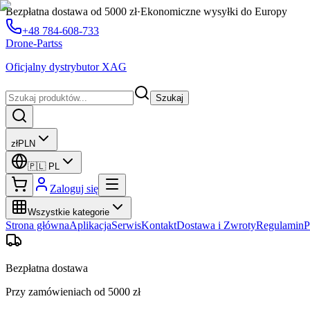
Bezpłatna dostawa od 5000 zł
·
Ekonomiczne wysyłki do Europy
+48 784-608-733
Drone-Partss
Oficjalny dystrybutor XAG
Szukaj
zł
PLN
🇵🇱
PL
Zaloguj się
Wszystkie kategorie
Strona główna
Aplikacja
Serwis
Kontakt
Dostawa i Zwroty
Regulamin
P
Bezpłatna dostawa
Przy zamówieniach od 5000 zł