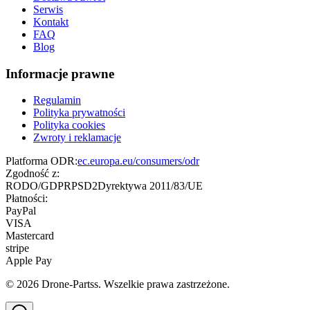
Serwis
Kontakt
FAQ
Blog
Informacje prawne
Regulamin
Polityka prywatności
Polityka cookies
Zwroty i reklamacje
Platforma ODR:
ec.europa.eu/consumers/odr
Zgodność z:
RODO/GDPR
PSD2
Dyrektywa 2011/83/UE
Płatności:
PayPal
VISA
Mastercard
stripe
Apple Pay
©
2026
Drone-Partss. Wszelkie prawa zastrzeżone.