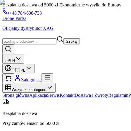
Bezpłatna dostawa od 5000 zł
·
Ekonomiczne wysyłki do Europy
+48 784-608-733
Drone-Partss
Oficjalny dystrybutor XAG
Szukaj
zł
PLN
🇵🇱
PL
Zaloguj się
Wszystkie kategorie
Strona główna
Aplikacja
Serwis
Kontakt
Dostawa i Zwroty
Regulamin
P
Bezpłatna dostawa
Przy zamówieniach od 5000 zł