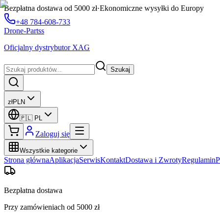
Bezpłatna dostawa od 5000 zł
·
Ekonomiczne wysyłki do Europy
+48 784-608-733
Drone-Partss
Oficjalny dystrybutor XAG
Szukaj
zł
PLN
🇵🇱
PL
Zaloguj się
Wszystkie kategorie
Strona główna
Aplikacja
Serwis
Kontakt
Dostawa i Zwroty
Regulamin
P
Bezpłatna dostawa
Przy zamówieniach od 5000 zł