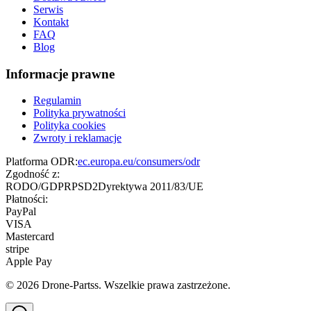
Serwis
Kontakt
FAQ
Blog
Informacje prawne
Regulamin
Polityka prywatności
Polityka cookies
Zwroty i reklamacje
Platforma ODR:
ec.europa.eu/consumers/odr
Zgodność z:
RODO/GDPR
PSD2
Dyrektywa 2011/83/UE
Płatności:
PayPal
VISA
Mastercard
stripe
Apple Pay
©
2026
Drone-Partss. Wszelkie prawa zastrzeżone.