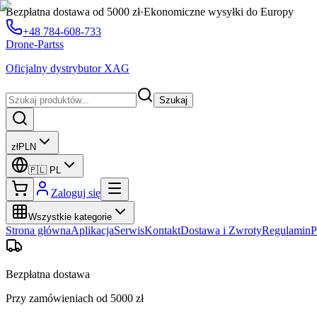
Bezpłatna dostawa od 5000 zł
·
Ekonomiczne wysyłki do Europy
+48 784-608-733
Drone-Partss
Oficjalny dystrybutor XAG
Szukaj
zł
PLN
🇵🇱
PL
Zaloguj się
Wszystkie kategorie
Strona główna
Aplikacja
Serwis
Kontakt
Dostawa i Zwroty
Regulamin
P
Bezpłatna dostawa
Przy zamówieniach od 5000 zł