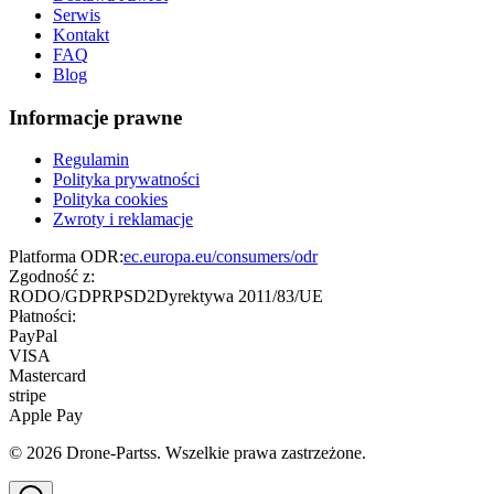
Serwis
Kontakt
FAQ
Blog
Informacje prawne
Regulamin
Polityka prywatności
Polityka cookies
Zwroty i reklamacje
Platforma ODR:
ec.europa.eu/consumers/odr
Zgodność z:
RODO/GDPR
PSD2
Dyrektywa 2011/83/UE
Płatności:
PayPal
VISA
Mastercard
stripe
Apple Pay
©
2026
Drone-Partss. Wszelkie prawa zastrzeżone.