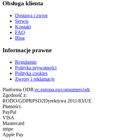
Obsługa klienta
Dostawa i zwrot
Serwis
Kontakt
FAQ
Blog
Informacje prawne
Regulamin
Polityka prywatności
Polityka cookies
Zwroty i reklamacje
Platforma ODR:
ec.europa.eu/consumers/odr
Zgodność z:
RODO/GDPR
PSD2
Dyrektywa 2011/83/UE
Płatności:
PayPal
VISA
Mastercard
stripe
Apple Pay