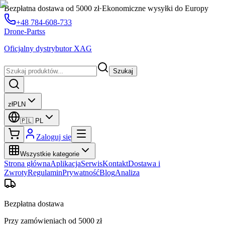
Bezpłatna dostawa od 5000 zł
·
Ekonomiczne wysyłki do Europy
+48 784-608-733
Drone-Partss
Oficjalny dystrybutor XAG
Szukaj
zł
PLN
🇵🇱
PL
Zaloguj się
Wszystkie kategorie
Strona główna
Aplikacja
Serwis
Kontakt
Dostawa i
Zwroty
Regulamin
Prywatność
Blog
Analiza
Bezpłatna dostawa
Przy zamówieniach od 5000 zł