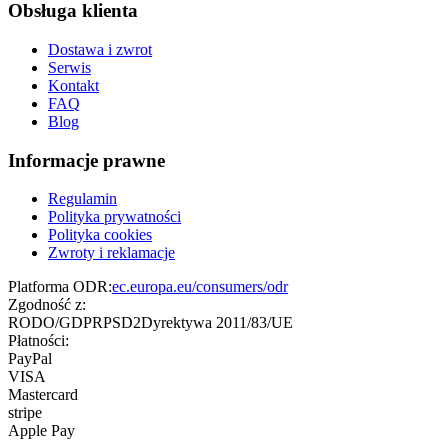
Obsługa klienta
Dostawa i zwrot
Serwis
Kontakt
FAQ
Blog
Informacje prawne
Regulamin
Polityka prywatności
Polityka cookies
Zwroty i reklamacje
Platforma ODR:
ec.europa.eu/consumers/odr
Zgodność z:
RODO/GDPR
PSD2
Dyrektywa 2011/83/UE
Płatności:
PayPal
VISA
Mastercard
stripe
Apple Pay