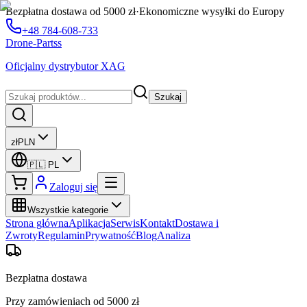
Bezpłatna dostawa od 5000 zł
·
Ekonomiczne wysyłki do Europy
+48 784-608-733
Drone-Partss
Oficjalny dystrybutor XAG
Szukaj
zł
PLN
🇵🇱
PL
Zaloguj się
Wszystkie kategorie
Strona główna
Aplikacja
Serwis
Kontakt
Dostawa i
Zwroty
Regulamin
Prywatność
Blog
Analiza
Bezpłatna dostawa
Przy zamówieniach od 5000 zł