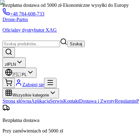
Bezpłatna dostawa od 5000 zł
·
Ekonomiczne wysyłki do Europy
+48 784-608-733
Drone-Partss
Oficjalny dystrybutor XAG
Szukaj
zł
PLN
🇵🇱
PL
Zaloguj się
Wszystkie kategorie
Strona główna
Aplikacja
Serwis
Kontakt
Dostawa i Zwroty
Regulamin
P
Bezpłatna dostawa
Przy zamówieniach od 5000 zł