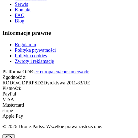
Serwis
Kontakt
FAQ
Blog
Informacje prawne
Regulamin
Polityka prywatności
Polityka cookies
Zwroty i reklamacje
Platforma ODR:
ec.europa.eu/consumers/odr
Zgodność z:
RODO/GDPR
PSD2
Dyrektywa 2011/83/UE
Płatności:
PayPal
VISA
Mastercard
stripe
Apple Pay
©
2026
Drone-Partss. Wszelkie prawa zastrzeżone.