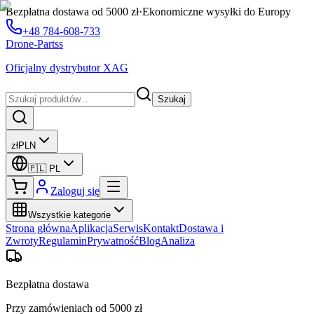
Bezpłatna dostawa od 5000 zł
·
Ekonomiczne wysyłki do Europy
+48 784-608-733
Drone-Partss
Oficjalny dystrybutor XAG
Szukaj
zł
PLN
🇵🇱
PL
Zaloguj się
Wszystkie kategorie
Strona główna
Aplikacja
Serwis
Kontakt
Dostawa i
Zwroty
Regulamin
Prywatność
Blog
Analiza
Bezpłatna dostawa
Przy zamówieniach od 5000 zł