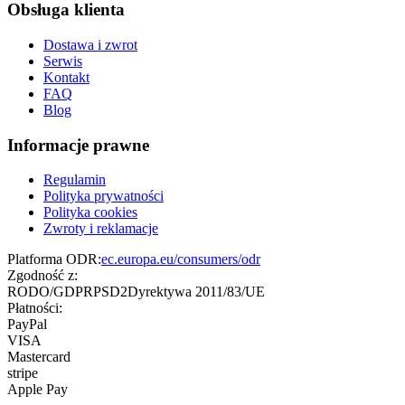
Obsługa klienta
Dostawa i zwrot
Serwis
Kontakt
FAQ
Blog
Informacje prawne
Regulamin
Polityka prywatności
Polityka cookies
Zwroty i reklamacje
Platforma ODR:
ec.europa.eu/consumers/odr
Zgodność z:
RODO/GDPR
PSD2
Dyrektywa 2011/83/UE
Płatności:
PayPal
VISA
Mastercard
stripe
Apple Pay