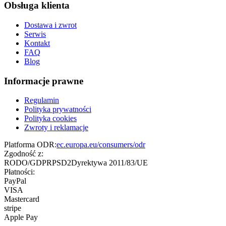
Obsługa klienta
Dostawa i zwrot
Serwis
Kontakt
FAQ
Blog
Informacje prawne
Regulamin
Polityka prywatności
Polityka cookies
Zwroty i reklamacje
Platforma ODR:
ec.europa.eu/consumers/odr
Zgodność z:
RODO/GDPR
PSD2
Dyrektywa 2011/83/UE
Płatności:
PayPal
VISA
Mastercard
stripe
Apple Pay