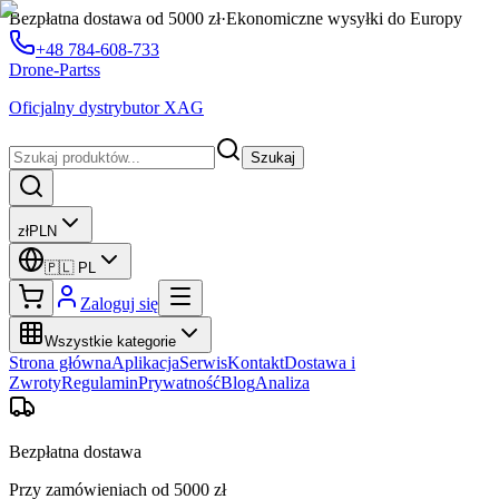
Bezpłatna dostawa od 5000 zł
·
Ekonomiczne wysyłki do Europy
+48 784-608-733
Drone-Partss
Oficjalny dystrybutor XAG
Szukaj
zł
PLN
🇵🇱
PL
Zaloguj się
Wszystkie kategorie
Strona główna
Aplikacja
Serwis
Kontakt
Dostawa i
Zwroty
Regulamin
Prywatność
Blog
Analiza
Bezpłatna dostawa
Przy zamówieniach od 5000 zł