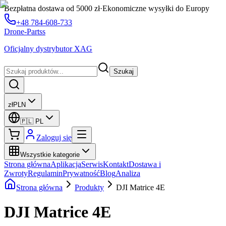
Bezpłatna dostawa od 5000 zł
·
Ekonomiczne wysyłki do Europy
+48 784-608-733
Drone-Partss
Oficjalny dystrybutor XAG
Szukaj
zł
PLN
🇵🇱
PL
Zaloguj się
Wszystkie kategorie
Strona główna
Aplikacja
Serwis
Kontakt
Dostawa i
Zwroty
Regulamin
Prywatność
Blog
Analiza
Strona główna
Produkty
DJI Matrice 4E
DJI Matrice 4E