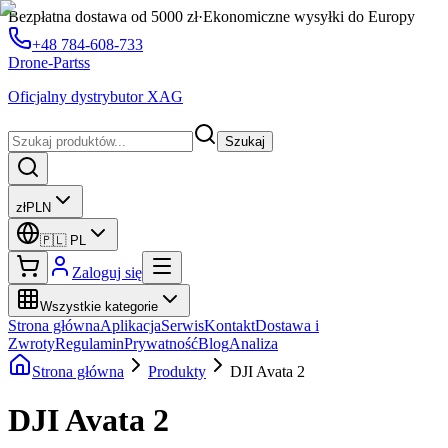
Bezpłatna dostawa od 5000 zł
·
Ekonomiczne wysyłki do Europy
+48 784-608-733
Drone-Partss
Oficjalny dystrybutor XAG
Szukaj
zł
PLN
🇵🇱
PL
Zaloguj się
Wszystkie kategorie
Strona główna
Aplikacja
Serwis
Kontakt
Dostawa i
Zwroty
Regulamin
Prywatność
Blog
Analiza
Strona główna
Produkty
DJI Avata 2
DJI Avata 2