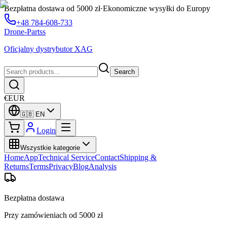
Bezpłatna dostawa od 5000 zł
·
Ekonomiczne wysyłki do Europy
+48 784-608-733
Drone-Partss
Oficjalny dystrybutor XAG
Search
€
EUR
🇬🇧
EN
Login
Wszystkie kategorie
Home
App
Technical Service
Contact
Shipping &
Returns
Terms
Privacy
Blog
Analysis
Bezpłatna dostawa
Przy zamówieniach od 5000 zł