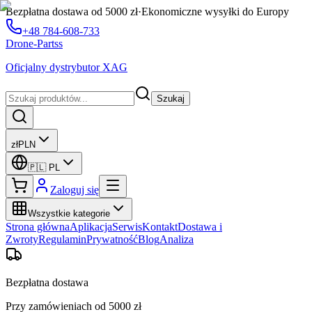
Bezpłatna dostawa od 5000 zł
·
Ekonomiczne wysyłki do Europy
+48 784-608-733
Drone-Partss
Oficjalny dystrybutor XAG
Szukaj
zł
PLN
🇵🇱
PL
Zaloguj się
Wszystkie kategorie
Strona główna
Aplikacja
Serwis
Kontakt
Dostawa i
Zwroty
Regulamin
Prywatność
Blog
Analiza
Bezpłatna dostawa
Przy zamówieniach od 5000 zł