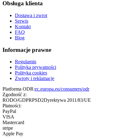
Obsługa klienta
Dostawa i zwrot
Serwis
Kontakt
FAQ
Blog
Informacje prawne
Regulamin
Polityka prywatności
Polityka cookies
Zwroty i reklamacje
Platforma ODR:
ec.europa.eu/consumers/odr
Zgodność z:
RODO/GDPR
PSD2
Dyrektywa 2011/83/UE
Płatności:
PayPal
VISA
Mastercard
stripe
Apple Pay