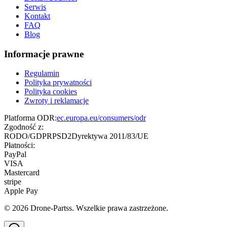
Serwis
Kontakt
FAQ
Blog
Informacje prawne
Regulamin
Polityka prywatności
Polityka cookies
Zwroty i reklamacje
Platforma ODR:
ec.europa.eu/consumers/odr
Zgodność z:
RODO/GDPR
PSD2
Dyrektywa 2011/83/UE
Płatności:
PayPal
VISA
Mastercard
stripe
Apple Pay
©
2026
Drone-Partss. Wszelkie prawa zastrzeżone.