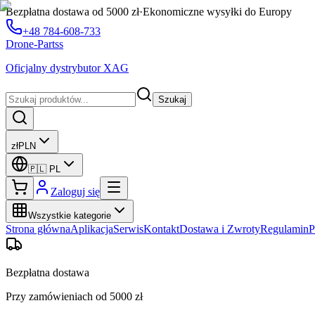
Bezpłatna dostawa od 5000 zł
·
Ekonomiczne wysyłki do Europy
+48 784-608-733
Drone-Partss
Oficjalny dystrybutor XAG
Szukaj
zł
PLN
🇵🇱
PL
Zaloguj się
Wszystkie kategorie
Strona główna
Aplikacja
Serwis
Kontakt
Dostawa i Zwroty
Regulamin
P
Bezpłatna dostawa
Przy zamówieniach od 5000 zł