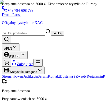
Bezpłatna dostawa od 5000 zł
·
Ekonomiczne wysyłki do Europy
+48 784-608-733
Drone-Partss
Oficjalny dystrybutor XAG
Szukaj
zł
PLN
🇵🇱
PL
Zaloguj się
Wszystkie kategorie
Strona główna
Aplikacja
Serwis
Kontakt
Dostawa i Zwroty
Regulamin
P
Bezpłatna dostawa
Przy zamówieniach od 5000 zł