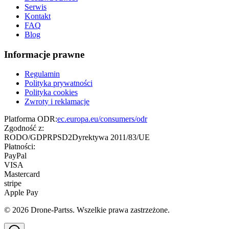
Serwis
Kontakt
FAQ
Blog
Informacje prawne
Regulamin
Polityka prywatności
Polityka cookies
Zwroty i reklamacje
Platforma ODR:
ec.europa.eu/consumers/odr
Zgodność z:
RODO/GDPR
PSD2
Dyrektywa 2011/83/UE
Płatności:
PayPal
VISA
Mastercard
stripe
Apple Pay
©
2026
Drone-Partss. Wszelkie prawa zastrzeżone.